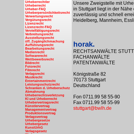
Urheberrechtler
Unsere Zweigstelle mit Urhe
Urheberrecht
in Stuttgart liegt in der Näh
Urheber-FAQ
Urheberpersönlichkeitsrecht
zuverlässig und schnell erre
Verwertungsrecht
Heidelberg, Mannheim, Essl
Vergütungsrecht
Lizenzrecht
Lizenzrecht-FAQ
Vervielfältigungsrecht
Verbreitungsrecht
Ausstellungsrecht
öff. Zugänglichmachung
horak.
Aufführungsrecht
Bearbeitungsrecht
RECHTSANWÄLTE STUT
Medienrecht
Softwarerecht
FACHANWÄLTE
Wettbewerbsrecht
PATENTANWÄLTE
Bildrecht
Fotorecht
Filmrecht
Königstraße 82
Verlagsrecht
Musikrecht
70173 Stuttgart
Entertainmentrecht
Leistungsschutzrecht
Deutschland
Schranken d. Urheberschutz
Abmahnung
Urheberrechtsverletzung
Fon 0711.99 58 55-90
KI und Urheberrecht
Fax 0711.99 58 55-99
Urhebervertragsrecht
Künstlervertrag
stuttgart@bwlh.de
Managementvertrag
Produktionsvertrag
Verlagsvertrag
Urhebergesetze
Urhebergesetz
KunstUrhG
Verlagsgesetz