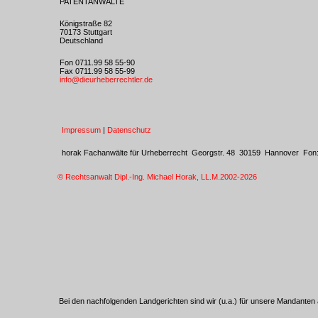
PATENTANWÄLTE
Königstraße 82
70173 Stuttgart
Deutschland
Fon 0711.99 58 55-90
Fax 0711.99 58 55-99
info@dieurheberrechtler.de
Impressum
|
Datenschutz
horak Fachanwälte für Urheberrecht Georgstr. 48 30159 Hannover Fo
© Rechtsanwalt Dipl.-Ing. Michael Horak, LL.M.2002
-2026
Bei den nachfolgenden Landgerichten sind wir (u.a.) für unsere Mandanten 