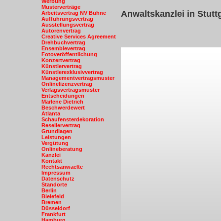
Werbung
Musterverträge
Anwaltskanzlei in Stutt
Arbeitsvertrag NV Bühne
Aufführungsvertrag
Ausstellungsvertrag
Autorenvertrag
Creative Services Agreement
Drehbuchvertrag
Ensemblevertrag
Fotoveröffentlichung
Konzertvertrag
Künstlervertrag
Künstlerexklusivvertrag
Managementvertragsmuster
Onlinelizenzvertrag
Verlagsvertragsmuster
Entscheidungen
Marlene Dietrich
Beschwerdewert
Atlanta
Schaufensterdekoration
Resellervertrag
Grundlagen
Leistungen
Vergütung
Onlineberatung
Kanzlei
Kontakt
Rechtsanwaelte
Impressum
Datenschutz
Standorte
Berlin
Bielefeld
Bremen
Düsseldorf
Frankfurt
Hamburg