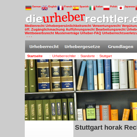
German
English
French
Spanish
Italian
Polish
Japanese
Medienrecht
Urheberpersönlichkeitsrecht
Verwertungsrecht
Vergütun
öff. Zugänglichmachung
Aufführungsrecht
Bearbeitungsrecht
Urheb
Wettbewerbsrecht
Musterverträge
Urheber-FAQ
Urheberrechtsverlet
· · ·
Startseite
: Urheberrechtler
: Standorte
: Stuttgart
Stuttgart horak Rec