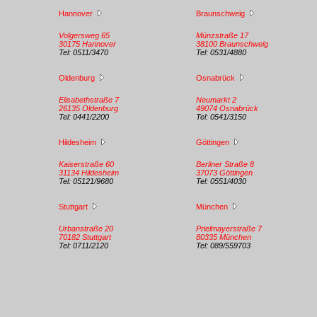
Hannover
Braunschweig
Volgersweg 65
Münzstraße 17
30175 Hannover
38100 Braunschweig
Tel: 0511/3470
Tel: 0531/4880
Oldenburg
Osnabrück
Elisabethstraße 7
Neumarkt 2
26135 Oldenburg
49074 Osnabrück
Tel: 0441/2200
Tel: 0541/3150
Hildesheim
Göttingen
Kaiserstraße 60
Berliner Straße 8
31134 Hildesheim
37073 Göttingen
Tel: 05121/9680
Tel: 0551/4030
Stuttgart
München
Urbanstraße 20
Prielmayerstraße 7
70182 Stuttgart
80335 München
Tel: 0711/2120
Tel: 089/559703