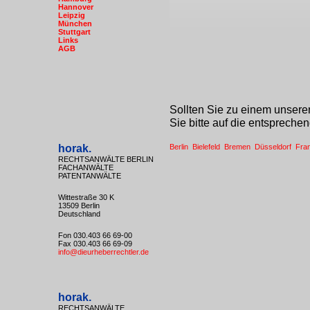
Hannover
Leipzig
München
Stuttgart
Links
AGB
Sollten Sie zu einem unsere
Sie bitte auf die entsprechen
horak.
Berlin
Bielefeld
Bremen
Düsseldorf
Fra
RECHTSANWÄLTE BERLIN
FACHANWÄLTE
PATENTANWÄLTE
Wittestraße 30 K
13509 Berlin
Deutschland
Fon 030.403 66 69-00
Fax 030.403 66 69-09
info@dieurheberrechtler.de
horak.
RECHTSANWÄLTE