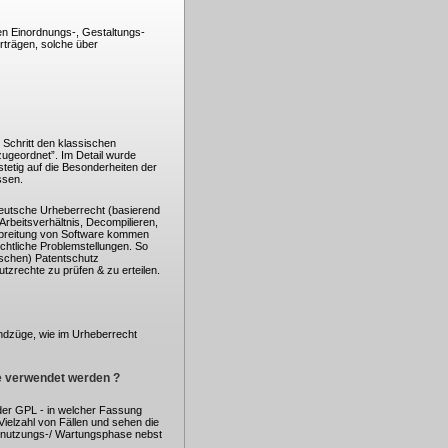
hen Einordnungs-, Gestaltungs-
rträgen, solche über
n Schritt den klassischen
zugeordnet”. Im Detail wurde
tetig auf die Besonderheiten der
ssen.
deutsche Urheberrecht (basierend
rbeitsverhältnis, Decompilieren,
rbreitung von Software kommen
chtliche Problemstellungen. So
ischen) Patentschutz
tzrechte zu prüfen & zu erteilen.
undzüge, wie im Urheberrecht
ge verwendet werden ?
der GPL - in welcher Fassung
ielzahl von Fällen und sehen die
Benutzungs-/ Wartungsphase nebst