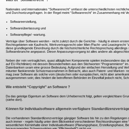
Was ist “Softwarerecht” ?
Nationales und internationales “Softwarerecht” umfasst die unterschiedlichsten rechtlic
und Durchsetzungsfragen. In der Regel meint “Softwarerecht” im Zusammenhang mit Ve
Softwareerstellung,
Softwareüberlassung und
Softwarepflege/ -wartung.
Verträge über Software werden - nicht zuletzt durch die Gerichte - häufig in einem erste
Rechtsgebieten wie Kaufrecht, Werkvertragsrecht oder Miet-/Pacht- und Leasingrecht “
diese grundlegende Einordnung durch die höchstrichterliche Rechtsprechung allerdings s
Softwarebranche angepasst. Dieser Anpassungsvorgang ist alles andere als abgeschlo
Neben der rein vertraglichen, quasi alltäglichen Komponente spielen insbesondere das 
auf EU-Richtlinien) mit dessen Besonderheiten aus den Stichworten “Programmierer” im A
Datenbanken uvam eine grosse Bedeutung. Aufgrund der einfachen Herstellung und Ve
mitunter flankierende Schutzmassnahmen in Betracht, also auch Patent- und Marken- re
mag zwar Software als solche vom (deutschen oder europäischen, nicht aber amerikan
ausgenommen sein; dies hindert die betroffenen Behörden im Einzelfall jedoch nicht, Schu
Wie entsteht “Copyright” an Software ?
Da das geistige Eigentum an Software dem Urheberrecht folgt, gelten vergleichbare Gr
(siehe dort).
Können für Individualsoftware allgemein verfügbare Standardlizenzverträ
Die vorhandenen Standardlizenzverträge gängiger Software bis hin zu den Regelungen 
auch immer - regeln häufig unter dem Blickwinkel verschiedener Rechtsordnungen eine V
wesentlichen Kerninhalte einer Individualsoftware (Planungsphase, Erstellungsphase, 
herausragenden Schwerpunkten wie “Pflichtenheft”) nicht vor.