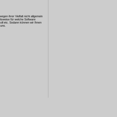
gen ihrer Vielfalt nicht allgemein
elsweise für welche Software
oll etc. Sodann können wir Ihnen
 uns.