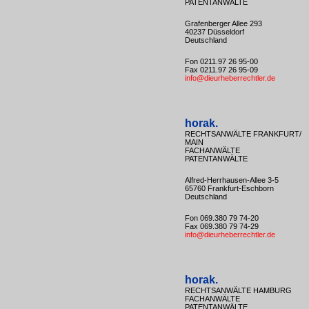
PATENTANWÄLTE
Grafenberger Allee 293
40237 Düsseldorf
Deutschland
Fon 0211.97 26 95-00
Fax 0211.97 26 95-09
info@dieurheberrechtler.de
horak.
RECHTSANWÄLTE FRANKFURT/
MAIN
FACHANWÄLTE
PATENTANWÄLTE
Alfred-Herrhausen-Allee 3-5
65760 Frankfurt-Eschborn
Deutschland
Fon 069.380 79 74-20
Fax 069.380 79 74-29
info@dieurheberrechtler.de
horak.
RECHTSANWÄLTE HAMBURG
FACHANWÄLTE
PATENTANWÄLTE