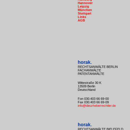
Hannover
Leipzig
München
Stuttgart
Links
AGB
horak.
RECHTSANWÄLTE BERLIN
FACHANWÄLTE
PATENTANWÄLTE
Wittestraße 30 K
13509 Berlin
Deutschland
Fon 030.403 66 69-00
Fax 030.403 66 69-09
info@dieurheberrechtler.de
horak.
RECHTSANWÄLTE BIELEFELD