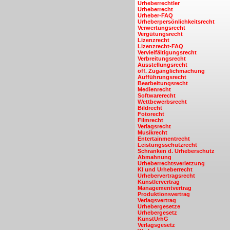
Urheberrechtler
Urheberrecht
Urheber-FAQ
Urheberpersönlichkeitsrecht
Verwertungsrecht
Vergütungsrecht
Lizenzrecht
Lizenzrecht-FAQ
Vervielfältigungsrecht
Verbreitungsrecht
Ausstellungsrecht
öff. Zugänglichmachung
Aufführungsrecht
Bearbeitungsrecht
Medienrecht
Softwarerecht
Wettbewerbsrecht
Bildrecht
Fotorecht
Filmrecht
Verlagsrecht
Musikrecht
Entertainmentrecht
Leistungsschutzrecht
Schranken d. Urheberschutz
Abmahnung
Urheberrechtsverletzung
KI und Urheberrecht
Urhebervertragsrecht
Künstlervertrag
Managementvertrag
Produktionsvertrag
Verlagsvertrag
Urhebergesetze
Urhebergesetz
KunstUrhG
Verlagsgesetz