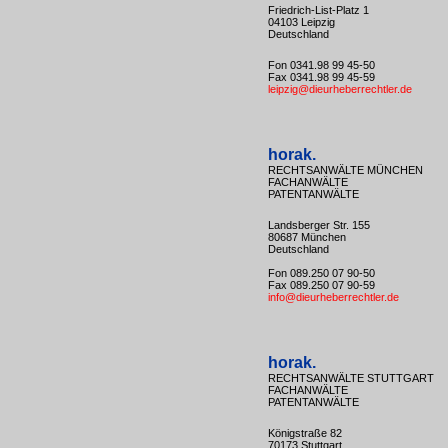
Friedrich-List-Platz 1
04103 Leipzig
Deutschland
Fon 0341.98 99 45-50
Fax 0341.98 99 45-59
leipzig@dieurheberrechtler.de
horak.
RECHTSANWÄLTE MÜNCHEN
FACHANWÄLTE
PATENTANWÄLTE
Landsberger Str. 155
80687 München
Deutschland
Fon 089.250 07 90-50
Fax 089.250 07 90-59
info@dieurheberrechtler.de
horak.
RECHTSANWÄLTE STUTTGART
FACHANWÄLTE
PATENTANWÄLTE
Königstraße 82
70173 Stuttgart