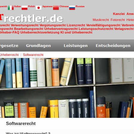
panish
Italian
Polish
Japanese
Chinese
Russian
Kanzlei
Anw
Musikrecht
Fotorecht
Hint
tsrecht
Verwertungsrecht
Vergütungsrecht
Lizenzrecht
Vervielfältigungsrecht
Verbrei
ngsrecht
Bearbeitungsrecht
Urhebervertragsrecht
Leistungsschutzrecht
Verlagsrech
Urheber-FAQ
Urheberrechtsverletzung
KI und Urheberrecht
Urheberrecht
: Softwarerecht
Softwarerecht