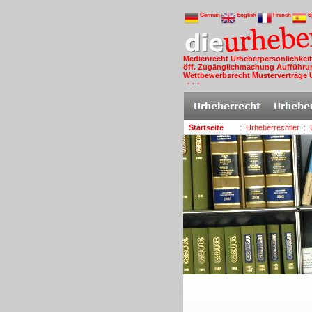
German
English
French
S
Medienrecht
Urheberpersönlichkei
öff. Zugänglichmachung
Aufführu
Wettbewerbsrecht
Musterverträge
· · ·
Startseite
: Urheberrechtler
: 