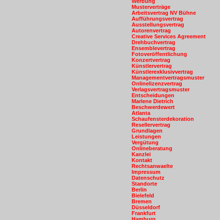
Werbung
Musterverträge
Arbeitsvertrag NV Bühne
Aufführungsvertrag
Ausstellungsvertrag
Autorenvertrag
Creative Services Agreement
Drehbuchvertrag
Ensemblevertrag
Fotoveröffentlichung
Konzertvertrag
Künstlervertrag
Künstlerexklusivvertrag
Managementvertragsmuster
Onlinelizenzvertrag
Verlagsvertragsmuster
Entscheidungen
Marlene Dietrich
Beschwerdewert
Atlanta
Schaufensterdekoration
Resellervertrag
Grundlagen
Leistungen
Vergütung
Onlineberatung
Kanzlei
Kontakt
Rechtsanwaelte
Impressum
Datenschutz
Standorte
Berlin
Bielefeld
Bremen
Düsseldorf
Frankfurt
Hamburg