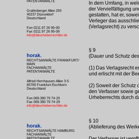
PATENTANWÄLTE
In dem Umfang, in welc
der Vervielfältigung u
Grafenberger Allee 293
gestatten, hat er, sowe
40237 Düsseldorf
Deutschland
Verleger das ausschlie
(Verlagsrecht) zu versc
Fon 0211.97 26 95-00
Fax 0211.97 26 95-09
info@dieurheberrechtler.de
§ 9
horak.
(Dauer und Schutz des
RECHTSANWÄLTE FRANKFURT/
MAIN
(1) Das Verlagsrecht e
FACHANWÄLTE
PATENTANWÄLTE
und erlischt mit der B
Alfred-Herrhausen-Allee 3-5
(2) Soweit der Schutz 
65760 Frankfurt-Eschborn
Deutschland
den Verfasser sowie g
Urheberrechts durch d
Fon 069.380 79 74-20
Fax 069.380 79 74-29
info@dieurheberrechtler.de
§ 10
horak.
(Ablieferung des Werk
RECHTSANWÄLTE HAMBURG
FACHANWÄLTE
Der Verfasser ist verpf
PATENTANWÄLTE