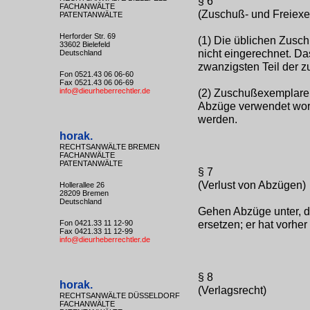
§ 6
FACHANWÄLTE
(Zuschuß- und Freiexe
PATENTANWÄLTE
Herforder Str. 69
(1) Die üblichen Zusc
33602 Bielefeld
nicht eingerechnet. Da
Deutschland
zwanzigsten Teil der z
Fon 0521.43 06 06-60
Fax 0521.43 06 06-69
info@dieurheberrechtler.de
(2) Zuschußexemplare,
Abzüge verwendet worde
werden.
horak.
RECHTSANWÄLTE BREMEN
FACHANWÄLTE
PATENTANWÄLTE
§ 7
(Verlust von Abzügen)
Hollerallee 26
28209 Bremen
Deutschland
Gehen Abzüge unter, di
ersetzen; er hat vorhe
Fon 0421.33 11 12-90
Fax 0421.33 11 12-99
info@dieurheberrechtler.de
§ 8
horak.
(Verlagsrecht)
RECHTSANWÄLTE DÜSSELDORF
FACHANWÄLTE