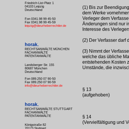
Friedrich-List-Platz 1
04103 Leipzig
(1) Bis zur Beendigung
Deutschland
dem Werke vornehmen. 
Verleger dem Verfass
Fon 0341.98 99 45-50
Fax 0341.98 99 45-59
Änderungen sind nur ins
leipzig@dieurheberrechtler.de
Interesse des Verlegers
(2) Der Verfasser darf
horak.
RECHTSANWÄLTE MÜNCHEN
(3) Nimmt der Verfasse
FACHANWÄLTE
welche das übliche Maß 
PATENTANWÄLTE
entstehenden Kosten zu
Landsberger Str. 155
Umstände, die inzwisch
80687 München
Deutschland
Fon 089.250 07 90-50
Fax 089.250 07 90-59
info@dieurheberrechtler.de
§ 13
(aufgehoben)
horak.
RECHTSANWÄLTE STUTTGART
FACHANWÄLTE
PATENTANWÄLTE
§ 14
(Vervielfältigung und V
Königstraße 82
70173 Stuttgart