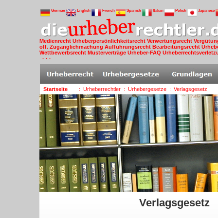
German
English
French
Spanish
Italian
Polish
Japanese
Medienrecht
Urheberpersönlichkeitsrecht
Verwertungsrecht
Vergütun
öff. Zugänglichmachung
Aufführungsrecht
Bearbeitungsrecht
Urheb
Wettbewerbsrecht
Musterverträge
Urheber-FAQ
Urheberrechtsverlet
· · ·
Startseite
: Urheberrechtler
: Urhebergesetze
: Verlagsgesetz
Verlagsgesetz