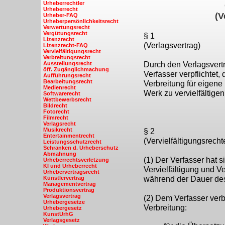
Urheberrechtler
Urheberrecht
(V
Urheber-FAQ
Urheberpersönlichkeitsrecht
Verwertungsrecht
Vergütungsrecht
§ 1
Lizenzrecht
(Verlagsvertrag)
Lizenzrecht-FAQ
Vervielfältigungsrecht
Verbreitungsrecht
Ausstellungsrecht
Durch den Verlagsvertr
öff. Zugänglichmachung
Verfasser verpflichtet,
Aufführungsrecht
Bearbeitungsrecht
Verbreitung für eigene
Medienrecht
Werk zu vervielfältigen
Softwarerecht
Wettbewerbsrecht
Bildrecht
Fotorecht
Filmrecht
Verlagsrecht
Musikrecht
§ 2
Entertainmentrecht
(Vervielfältigungsrecht
Leistungsschutzrecht
Schranken d. Urheberschutz
Abmahnung
(1) Der Verfasser hat 
Urheberrechtsverletzung
KI und Urheberrecht
Vervielfältigung und V
Urhebervertragsrecht
Künstlervertrag
während der Dauer des 
Managementvertrag
Produktionsvertrag
Verlagsvertrag
(2) Dem Verfasser verb
Urhebergesetze
Verbreitung:
Urhebergesetz
KunstUrhG
Verlagsgesetz