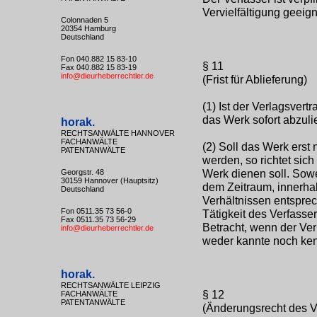
Vervielfältigung geeig
Colonnaden 5
20354 Hamburg
Deutschland
Fon 040.882 15 83-10
§ 11
Fax 040.882 15 83-19
info@dieurheberrechtler.de
(Frist für Ablieferung)
(1) Ist der Verlagsvert
das Werk sofort abzulie
horak.
RECHTSANWÄLTE HANNOVER
FACHANWÄLTE
(2) Soll das Werk erst
PATENTANWÄLTE
werden, so richtet sic
Werk dienen soll. Soweit
Georgstr. 48
30159 Hannover (Hauptsitz)
dem Zeitraum, innerha
Deutschland
Verhältnissen entsprec
Fon 0511.35 73 56-0
Tätigkeit des Verfasse
Fax 0511.35 73 56-29
Betracht, wenn der Ver
info@dieurheberrechtler.de
weder kannte noch ke
horak.
RECHTSANWÄLTE LEIPZIG
§ 12
FACHANWÄLTE
PATENTANWÄLTE
(Änderungsrecht des V