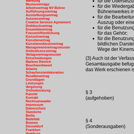
für die Übersetz
Werbung
Musterverträge
für die Wiederga
Arbeitsvertrag NV Bühne
Bühnenwerkes in
Aufführungsvertrag
Ausstellungsvertrag
für die Bearbeitu
Autorenvertrag
Auszug oder eine
Creative Services Agreement
Drehbuchvertrag
für die Benutzu
Ensemblevertrag
für das Gehör;
Fotoveröffentlichung
Konzertvertrag
für die Benutzun
Künstlervertrag
bildlichen Darst
Künstlerexklusivvertrag
Managementvertragsmuster
Wege der Kinemat
Onlinelizenzvertrag
Verlagsvertragsmuster
(3) Auch ist der Verfas
Entscheidungen
Marlene Dietrich
Gesamtausgabe befugt,
Beschwerdewert
das Werk erschienen is
Atlanta
Schaufensterdekoration
Resellervertrag
Grundlagen
Leistungen
Vergütung
Onlineberatung
§ 3
Kanzlei
(aufgehoben)
Kontakt
Rechtsanwaelte
Impressum
Datenschutz
Standorte
Berlin
Bielefeld
§ 4
Bremen
(Sonderausgaben)
Düsseldorf
Frankfurt
Hamburg