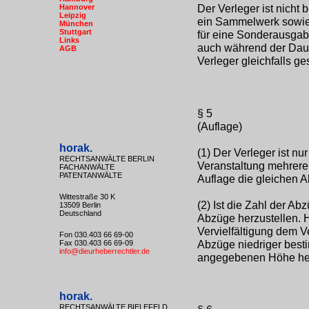
Der Verleger ist nicht
Hannover
Leipzig
ein Sammelwerk sowie
München
Stuttgart
für eine Sonderausgab
Links
auch während der Dauer
AGB
Verleger gleichfalls ges
§ 5
(Auflage)
horak.
(1) Der Verleger ist nu
RECHTSANWÄLTE BERLIN
Veranstaltung mehrerer
FACHANWÄLTE
PATENTANWÄLTE
Auflage die gleichen A
Wittestraße 30 K
(2) Ist die Zahl der Ab
13509 Berlin
Deutschland
Abzüge herzustellen. 
Vervielfältigung dem 
Fon 030.403 66 69-00
Abzüge niedriger bestim
Fax 030.403 66 69-09
info@dieurheberrechtler.de
angegebenen Höhe her
horak.
RECHTSANWÄLTE BIELEFELD