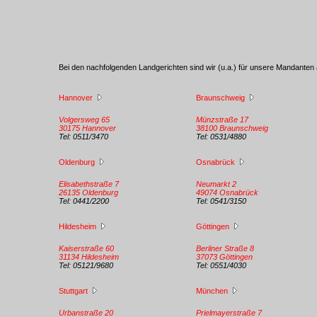
Bei den nachfolgenden Landgerichten sind wir (u.a.) für unsere Mandanten 
Hannover
Braunschweig
Volgersweg 65
Münzstraße 17
30175 Hannover
38100 Braunschweig
Tel: 0511/3470
Tel: 0531/4880
Oldenburg
Osnabrück
Elisabethstraße 7
Neumarkt 2
26135 Oldenburg
49074 Osnabrück
Tel: 0441/2200
Tel: 0541/3150
Hildesheim
Göttingen
Kaiserstraße 60
Berliner Straße 8
31134 Hildesheim
37073 Göttingen
Tel: 05121/9680
Tel: 0551/4030
Stuttgart
München
Urbanstraße 20
Prielmayerstraße 7