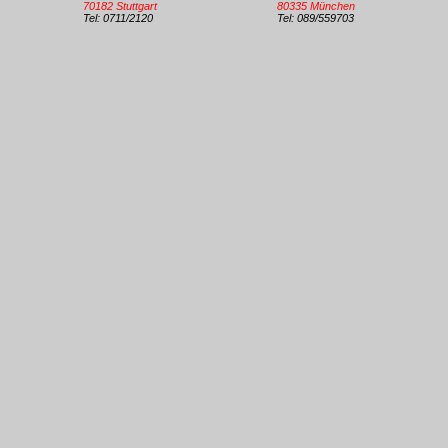
70182 Stuttgart
80335 München
Tel: 0711/2120
Tel: 089/559703